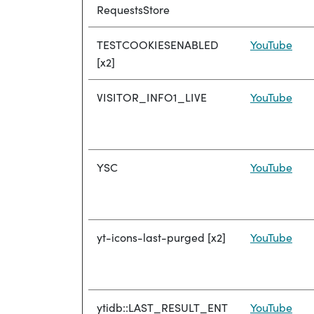
RequestsStore
TESTCOOKIESENABLED
YouTube
[x2]
VISITOR_INFO1_LIVE
YouTube
YSC
YouTube
yt-icons-last-purged [x2]
YouTube
ytidb::LAST_RESULT_ENT
YouTube