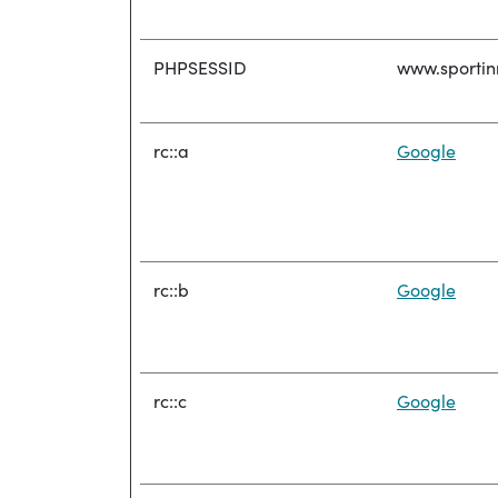
PHPSESSID
www.sportin
rc::a
Google
rc::b
Google
rc::c
Google