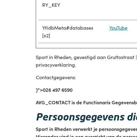
RY_KEY
YtIdbMeta#databases
YouTube
[x2]
Sport in Rheden, gevestigd aan Gruttostraat
privacyverklaring.
Contactgegevens:
}">026 497 6590
AVG_CONTACT is de Functionaris Gegevensbesc
Persoonsgegevens di
Sport in Rheden verwerkt je persoonsgegeven
Hieronder vind je een overzicht van de pers