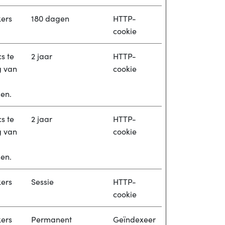
kers
180 dagen
HTTP-
cookie
s te
2 jaar
HTTP-
g van
cookie
en.
s te
2 jaar
HTTP-
g van
cookie
en.
kers
Sessie
HTTP-
cookie
kers
Permanent
Geïndexeer