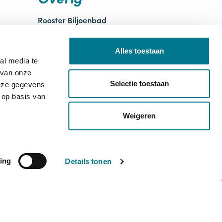
Rooster Biljoenbad
Tickets Biljoenbad
Nieuws
Alles toestaan
Agenda
al media te
Vacatures
 van onze
Over ons
Selectie toestaan
deze gegevens
Klachtenformulier
 op basis van
Weigeren
ing
Details tonen