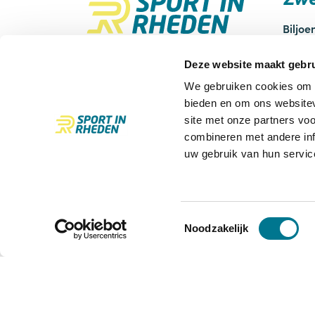
Biljo
Openl
Biljoenbad Velp
Zweml
Deze website maakt gebru
Gruttostraat 3
Groep
We gebruiken cookies om c
6883 CN Velp
Recre
bieden en om ons websitev
Zwemt
site met onze partners vo
Openluchtbad Rheden
combineren met andere inf
IJsselsingel 7
uw gebruik van hun servic
6991 ZP Rheden
026 497 6590
sportinrheden@rheden.nl
Toestemmingsselectie
Noodzakelijk
biljoenbad@rheden.nl