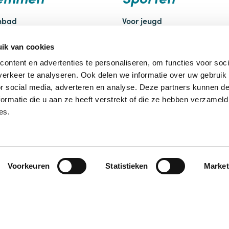
enbad
Voor jeugd
uchtbad Rheden
Voor jongeren
essen
Voor volwassenen
ik van cookies
slessen
Voor verenigingen
ontent en advertenties te personaliseren, om functies voor soci
atief zwemmen
Alle sportaanbieders
erkeer te analyseren. Ook delen we informatie over uw gebruik
herapie
Meer over sportstimulering
or social media, adverteren en analyse. Deze partners kunnen 
ormatie die u aan ze heeft verstrekt of die ze hebben verzameld
es.
Voorkeuren
Statistieken
Market