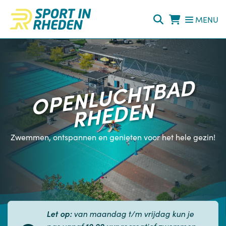
Direct naar de inhoud van de pagina
MENU
OPENLUCHTBAD
RHEDEN
Zwemmen, ontspannen en genieten voor het hele gezin!
Let op:
van maandag t/m vrijdag kun je
pas vanaf
10.00 uur
recreatief zwemmen.