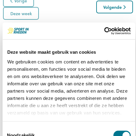
Vorige
Volgende
Deze week
do
vr
za
zo
ma
di
wo
06
07
08
09
10
11
12
Deze website maakt gebruik van cookies
We gebruiken cookies om content en advertenties te
Sleep om meer dagen te zien
personaliseren, om functies voor social media te bieden
en om ons websiteverkeer te analyseren. Ook delen we
6
Donderdag
informatie over uw gebruik van onze site met onze
partners voor social media, adverteren en analyse. Deze
partners kunnen deze gegevens combineren met andere
Ba
Geen resultaten
informatie die u aan ze heeft verstrekt of die ze hebben
verzameld op basis van uw gebruik van hun services.
Vr.
Op
Toestemmingsselectie
Noodzakelijk