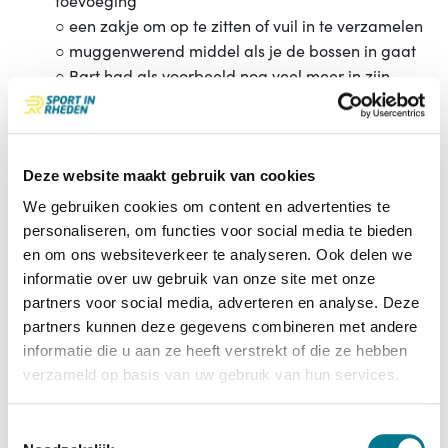
toevoeging
○ een zakje om op te zitten of vuil in te verzamelen
○ muggenwerend middel als je de bossen in gaat
○ Bart had als voorbeeld nog veel meer in zijn
rugzak, zoals reflecterende hesjes, een
batterypack voor de mobiele telefoon, lampjes,
dextro tabletten, een fluitje etc.
Deelnemers hebben allereerst een eigen
Deze website maakt gebruik van cookies
verantwoordelijkheid voor hun eigen veiligheid en
We gebruiken cookies om content en advertenties te
benodigde spullen.
personaliseren, om functies voor social media te bieden
Voedingsadviezen. Groente (250 gram) en fruit (200
en om ons websiteverkeer te analyseren. Ook delen we
gram) elke dag is een belangrijk
informatie over uw gebruik van onze site met onze
onderdeel van een gezonde maaltijd.
partners voor social media, adverteren en analyse. Deze
Het calamiteitenplan. Wees voorbereid en weet wat
partners kunnen deze gegevens combineren met andere
je moet doen in geval van nood. Je bent
informatie die u aan ze heeft verstrekt of die ze hebben
niet strafbaar als je iemand reanimeert, die heeft
verzameld op basis van uw gebruik van hun services.
aangegeven dat niet te willen. Zorg in ieder
geval dat je een plan hebt, en communiceer dat
Toestemmingsselectie