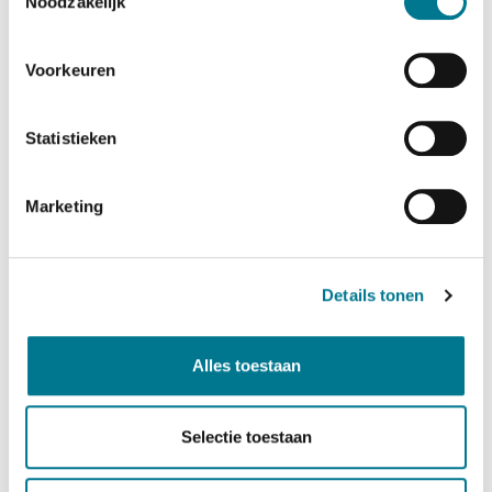
met je groep. De 112nl app gaf Bart als tip mee, om
Noodzakelijk
op je telefoon te hebben. Het is een snelle
verbinding met de benodigde hulpdiensten en de
Voorkeuren
app geeft meteen je locatie weer.
Statistieken
Marketing
Details tonen
De dag bestond uit 2 praktijkonderdelen.
Alles toestaan
De eerste wandeling leidde Bart, waarbij de deelnemers
observeerden wat hij deed en hoe hij dat
Selectie toestaan
deed. Zo leerden ze dat:
● de warming-up niet start met oefenen, maar met eerst